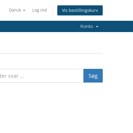
Dansk
Log ind
Vis bestillingskurv
Konto