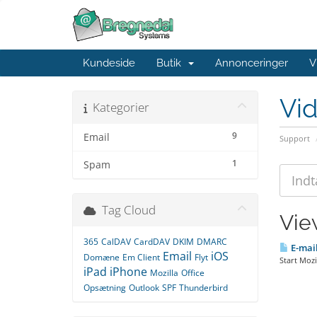
Kundeside
Butik
Annonceringer
V
Vi
Kategorier
9
Email
Support
1
Spam
Tag Cloud
Vie
365
CalDAV
CardDAV
DKIM
DMARC
E-mail
Email
iOS
Domæne
Em Client
Flyt
Start Mozi
iPad
iPhone
Mozilla
Office
Opsætning
Outlook
SPF
Thunderbird