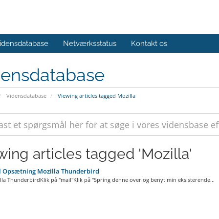
idensdatabase
Netværksstatus
Kontakt os
densdatabase
Vidensdatabase
Viewing articles tagged Mozilla
wing articles tagged 'Mozilla'
 Opsætning Mozilla Thunderbird
lla ThunderbirdKlik på "mail"Klik på "Spring denne over og benyt min eksisterende...