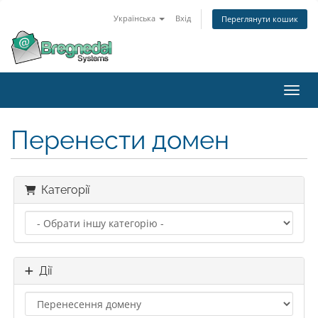
Українська
Вхід
Переглянути кошик
Пере
Перенести домен
Категорії
Дії