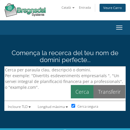
Català
Entrada
Veure Carro
Canvi
Comença la recerca del teu nom de
domini perfecte...
Cerca segura
Incloure TLD
Longitud màxima